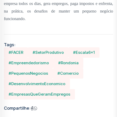
empresa todos os dias, gera empregos, paga impostos e enfrenta,
na prática, os desafios de manter um pequeno negócio
funcionando.
Tags:
#FACER
#SetorProdutivo
#Escala6x1
#Empreendedorismo
#Rondonia
#PequenosNegocios
#Comercio
#DesenvolvimentoEconomico
#EmpresasQueGeramEmpregos
Compartilhe: