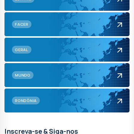
FACER
GERAL
MUNDO
RONDÔNIA
Inscreva-se & Siga-nos